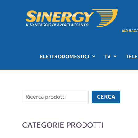
Vai
C
al
e
contenuto
r
MD BAZ
c
a
ELETTRODOMESTICI
TV
TELE
CERCA
CATEGORIE PRODOTTI